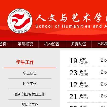
首页
学院概况
机构设置
师资队伍
本科
19 /
Apr
艺心
学生工作
24/04
23 /
Mar
艺心
学工队伍
24/03
12 /
Mar
团学工作
艺心
24/03
创新创业促就业工作
21 /
Dec
艺心
23/12
奖助贷工作
Nov