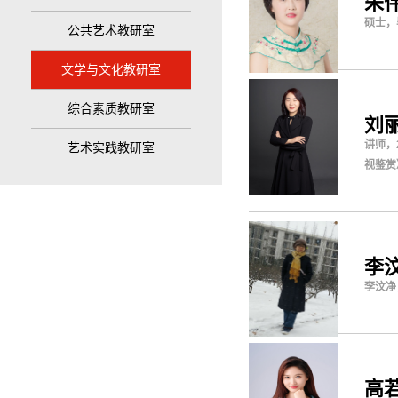
​朱
硕士，
公共艺术教研室
文学与文化教研室
综合素质教研室
刘
讲师，
艺术实践教研室
视鉴赏
​李
李汶净
高