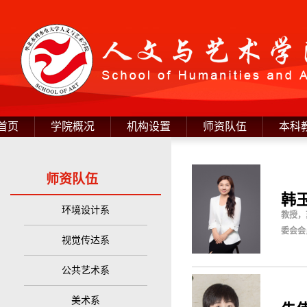
首页
学院概况
机构设置
师资队伍
本科
师资队伍
韩
环境设计系
教授，
委会会
视觉传达系
公共艺术系
美术系