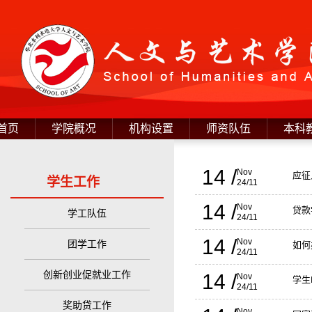
首页
学院概况
机构设置
师资队伍
本科
14 /
Nov
应征
学生工作
24/11
14 /
Nov
贷款
学工队伍
24/11
14 /
Nov
团学工作
如何
24/11
创新创业促就业工作
14 /
Nov
学生
24/11
奖助贷工作
Nov