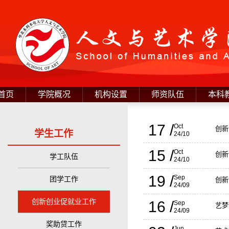
首页
学院概况
机构设置
师资队伍
本科
17 /
Oct
创新
学生工作
24/10
15 /
Oct
创新
学工队伍
24/10
19 /
Sep
团学工作
创新
24/09
创新创业促就业工作
16 /
Sep
艺梦
24/09
奖助贷工作
Jun