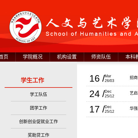
首页
学院概况
机构设置
师资队伍
本科
16 /
Mar
招商
学生工作
26/03
24 /
Dec
艺启
学工队伍
25/12
17 /
Dec
团学工作
华强
25/12
创新创业促就业工作
奖助贷工作