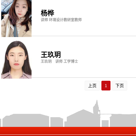
杨桦
讲师 环境设计教研室教师
王玖玥
王玖玥 讲师 工学博士
上页
1
下页