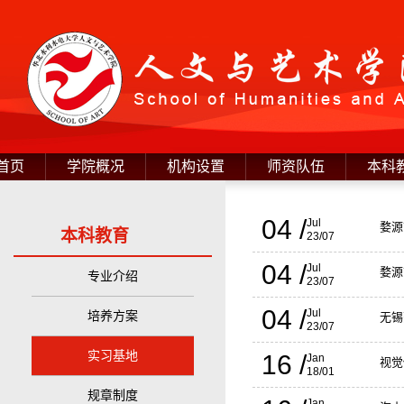
首页
学院概况
机构设置
师资队伍
本科
04 /
Jul
婺源
本科教育
23/07
04 /
Jul
婺源
专业介绍
23/07
04 /
Jul
培养方案
无锡
23/07
实习基地
16 /
Jan
视觉
18/01
规章制度
Jan