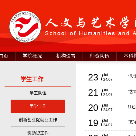
首页
学院概况
机构设置
师资队伍
本科
23 /
Jul
“艺
学生工作
24/07
21 /
Jul
“艺
学工队伍
24/07
20 /
Jul
团学工作
红色
24/07
创新创业促就业工作
19 /
Jul
“艺
24/07
奖助贷工作
Jul