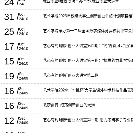
24 /
就业创业‖我校成功举办“华水就业创业大讲堂”
24/11
31 /
Oct
艺术学院2023年校级大学生创新创业训练计划项目
24/10
25 /
Oct
艺术学院承办第十二届全国数字媒体竞赛校赛评审会
24/10
17 /
Oct
艺心有约‖创新创业大讲堂第四期：“简”青春风采“历
24/10
15 /
Oct
艺心有约‖创新创业大讲堂第三期：“榜样的力量”推
24/10
19 /
Sep
艺心有约‖创新创业大讲堂第二期
24/09
16 /
Sep
艺术学院2024年“华挑杯”大学生课外学术科技作品竞
24/09
16 /
Sep
艺梦创行||闯荡创新创业的大海
24/09
12 /
Sep
艺心有约‖创新创业大讲堂第一期 助力考研学子专业
24/09