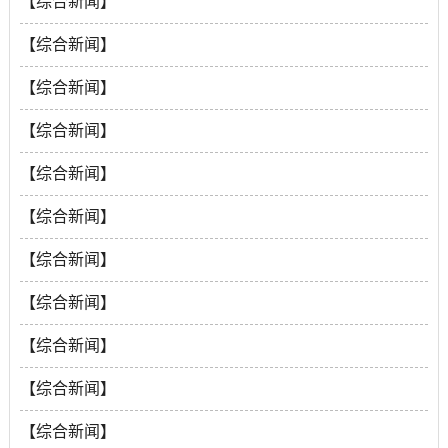
南非西开普大学徐永新教授一行到校交流座谈
【综合新闻】
2024-03-27
水资源学院举办“吉林省水利科学研究院人才培养计划”
【综合新闻】
培训班
华北水利水电大学水资源学院2024年博士招聘启事
【综合新闻】
2024-03-26
2024-03-14
华北水利水电大学水文与水资源工程国内一流专业建设
【综合新闻】
方案论证会
水资源学院召开本科教育教学审核评估迎评工作会议
【综合新闻】
2024-03-11
2024-03-07
水资源学院党委组织党支部开展“新一轮本科教育教学
【综合新闻】
审核评估”知识学习培训活动
水资源学院召开新学期全体教职工大会暨本科教育教学
【综合新闻】
2024-03-04
审核评估工作推进会
水资源学院召开2024年度校级教育教学改革研究与实践
【综合新闻】
2024-03-01
项目遴选推荐会议
欢声笑语迎新春，龙行龘龘闹新年——水资源学院举办
【综合新闻】
2024-02-20
新春趣味活动
水资源学院召开安全稳定工作专题会暨消防安全隐患排
【综合新闻】
2024-01-26
查
水资源学院召开本科教育教学审核评估工作推进会
【综合新闻】