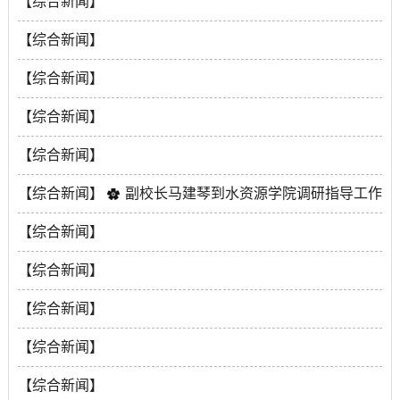
水资源学院首期“水泽学术”沙龙开幕：助力青年教师成
【综合新闻】
2026-06-05
长与科研创新
研途启智，论见未来 ——水资源学院成功举办研究生学
【综合新闻】
2026-05-15
术论坛
喜报！我院教师资政建议获河南省政府重要批示
【综合新闻】
2026-04-28
2026-04-01
水资源学院党委举办树立和践行正确政绩观学习教育读
【综合新闻】
书班暨理论学习中心组（扩大）学习会议
水资源学院召开2026年春季学期安全稳定工作会并开展
【综合新闻】
2026-03-26
安全隐患大排查
水资源学院召开树立和践行正确政绩观学习教育工作部
【综合新闻】
副校长马建琴到水资源学院调研指导工作
2026-03-10
署会
2026-03-04
【综合新闻】
2026-03-10
深化校企合作，赋能高质量就业——水资源学院赴宁波
【综合新闻】
市开展寒假访企拓岗专项活动
凝心聚力担使命 砥砺奋进谱新篇——水资源学院召开全
【综合新闻】
2026-02-02
体教职工大会暨民主测评会
水资源学院召开“十五五”规划编制 工作推进会
【综合新闻】
2026-01-22
2026-01-08
华北水利水电大学水资源学院关于公开招聘辅导员（博
【综合新闻】