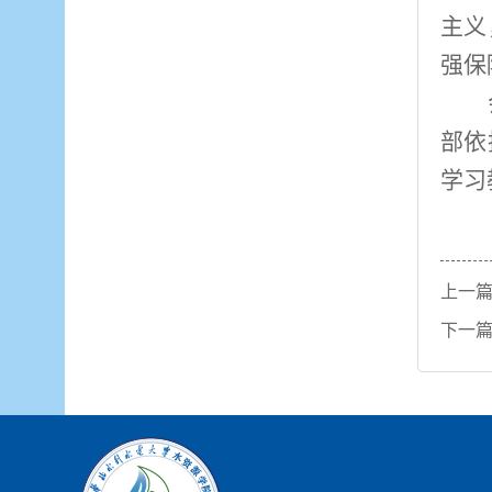
主义
强保
部依
学习
上一
下一