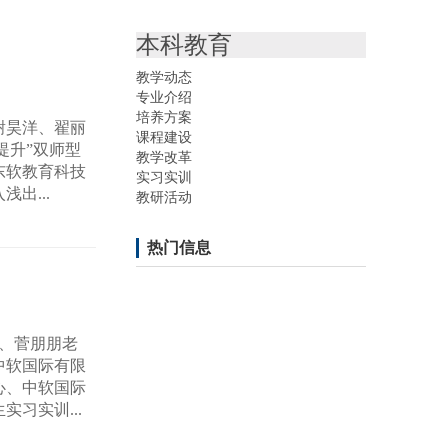
本科教育
教学动态
专业介绍
培养方案
谢昊洋、翟丽
课程建设
提升”双师型
教学改革
东软教育科技
实习实训
出...
教研活动
热门信息
长、菅朋朋老
中软国际有限
心、中软国际
习实训...