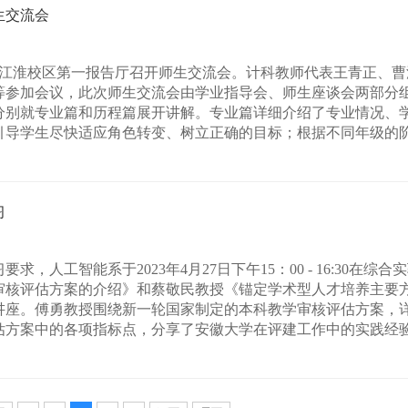
生交流会
在江淮校区第一报告厅召开师生交流会。计科教师代表王青正、
等参加会议，此次师生交流会由学业指导会、师生座谈会两部分
分别就专业篇和历程篇展开讲解。专业篇详细介绍了专业情况、
导学生尽快适应角色转变、树立正确的目标；根据不同年级的阶段
习
人工智能系于2023年4月27日下午15：00 - 16:30在综合实
审核评估方案的介绍》和蔡敬民教授《锚定学术型人才培养主要
讲座。傅勇教授围绕新一轮国家制定的本科教学审核评估方案，
方案中的各项指标点，分享了安徽大学在评建工作中的实践经验，