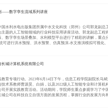
利——数字孪生流域系列讲座
系邀请中国水利水电出版集团所属中水文化科技（郑州）公司郭龙副总
为主题的人工智能领域的行业科技应用讲座活动。郭龙副总工程
板、数字孪生场景叠加、水利模型平台进行了精彩的讲解，重点
统可进行洪水预报、洪水预警、仿真预演-水文推演模拟可视化、智
南长城计算机系统有限公司
教育专项行动。2023年6月14日下午，信息工程学院副院长马
技术系教师曹源昊、白娟，以及2022级人工智能专业和计算机
司开展实践教育活动。活动期间，学院师生重点参观学习了中国
城公司在科技自立自强方面的发展历程，掌握行业的发展方向和人