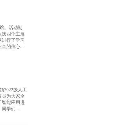
技馆。活动期
竞技四个主展
用进行了学习
的信心...
2022级人工
解员为大家全
工智能应用进
学们...