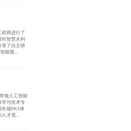
工程师进行了
师对智慧水利
分享了自主研
能预...
斌带领人工智能
科学与技术专
长城PKS体
才需...