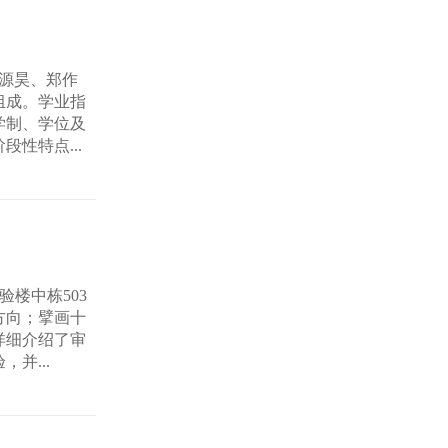
曹源昊、郑作
组成。学业指
学制、学位及
性特点...
验楼中栋503
方向；擘画十
详细介绍了审
并...