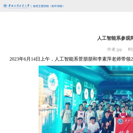
人工智能系参观
作者:jpp
时间
2023
年
6
月
14
日上午，人工智能系菅朋朋和李素萍老师带领
2