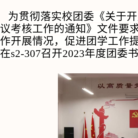
为贯彻落实校团委《关于开
议考核工作的通知》文件要求
作开展情况，促进团学工作提质
在s2-307召开2023年度