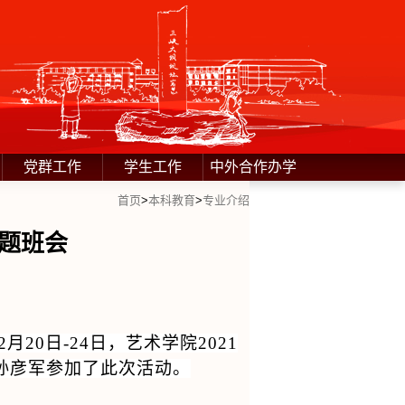
党群工作
学生工作
中外合作办学
首页
>
本科教育
>
专业介绍
主题班会
2
月
20
日
-24
日，艺术学院
2021
孙彦军参加了此次活动。