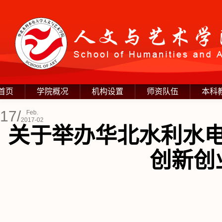
首页
学院概况
机构设置
师资队伍
本科
17/
Feb.
2017-02
关于举办华北水利水电
创新创