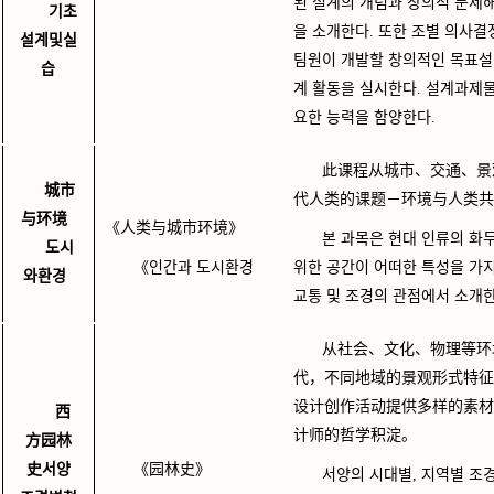
된 설계의 개념과 창의적 문제
기초
을 소개한다. 또한 조별 의사결
설계및실
팀원이 개발할 창의적인 목표설
습
계 활동을 실시한다. 설계과제물
요한 능력을 함양한다.
此课程从城市、交通、景
城市
代人类的课题－环境与人类共
与环境
《人类与城市环境》
본 과목은 현대 인류의 화두
도시
《인간과
도시환경
위한 공간이 어떠한 특성을 가지
와환경
교통 및 조경의 관점에서 소개한
从社会、文化、物理等环
代，不同地域的景观形式特征
设计创作活动提供多样的素材
西
计师的哲学积淀。
方园林
史서양
《园林史》
서양의 시대별, 지역별 조경