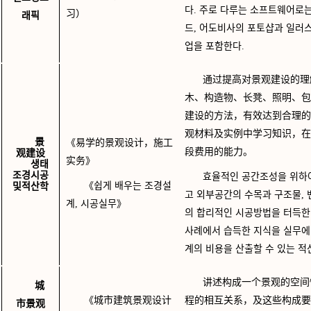
다. 주로 다루는 소프트웨어로
习）
래픽
드, 어도비사의 포토샵과 일러
업을 포함한다.
通过提高对景观建设的理
木、构造物、长凳、照明、包
建设的方法，有效达到合理的
观材料及实例中学习知识，在
景
《易学的景观设计，施工
段费用的能力。
观建设
实务》
생태
조경시공
효율적인 공간조성을 위하
《쉽게
배우는
조경설
및적산학
고 외부공간의 수목과 구조물, 벤
계
, 
시공실무》
의 합리적인 시공방법을 터득한다
사례에서 습득한 지식을 실무에
계의 비용을 산출할 수 있는 적
讲述构成一个景观的空间
城
《城市建筑景观设计
程的相互关系，及这些构成要
市景观