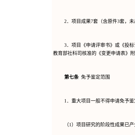
2
．项目成果
7
套（含原件
3
套，未
3
．项目《申请评审书》或《投标
教育部社科司核准的《变更申请表》附
第七条
免予鉴定范围
1
．重大项目一般不得申请免予鉴
（
1
）项目研究的阶段性成果已产