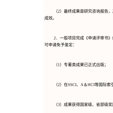
（
2
）最终成果是研究咨询报告，
成效。
2
．一般项目完成《申请评审书》
可申请免予鉴定：
（
1
）专著类成果已正式出版；
（
2
）在
SSCI
、
A
＆
HCI
等国际索
（
3
）成果获得国家级、省部级奖