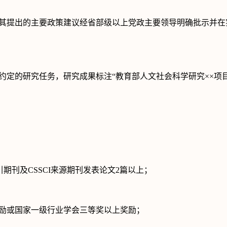
其提出的主要政策建议经省部级以上党政主要领导明确批示并在
约定的研究任务，研究成果标注
“
教育部人文社会科学研究
××
项
引期刊及
CSSCI
来源期刊发表论文
2
篇以上；
励或国家一级行业学会三等奖以上奖励；