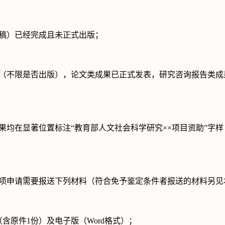
稿）已经完成且未正式出版；
（不限是否出版），论文类成果已正式发表，研究咨询报告类成
果均在显著位置标注
“
教育部人文社会科学研究
××
项目资助
”
字样
项申请需要报送下列
材料（符合免予鉴定条件者报送的材料另见
（含原件
1
份）及电子版（
Word
格式）；