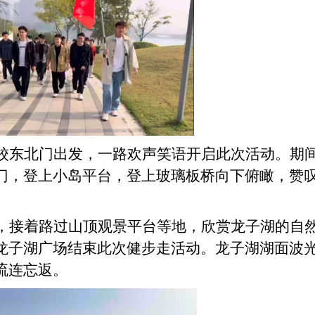
校东北门出发，一路欢声笑语
开启
此次
活动
。
期
门，登上小岛平台，登上玻璃板桥向下俯瞰，赞
，接着路过山顶观景平台等地，欣赏龙子湖的自
龙子湖广场结束此次
健步走
活动。龙子湖湖面波
流连忘返。