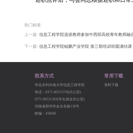
热门标签:
上一篇:
信息工程学院选派教师参加中西部高校青年教师融
下一篇:
信息工程学院鲲鹏产业学院 第三期培训班圆满结课
联系方式
常用下载
华北水利水电大学信息工程学院
资料下载
电话：0371-86551378(办公室)
0371-86551383(学生就业办公室)
河南省郑州市金水东路136号
邮编：450046