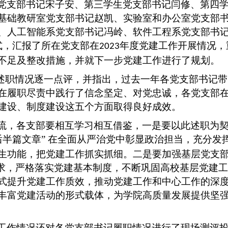
党支部书记宋子安、第三学生党支部书记闫修、第四
基础教研室党支部书记赵凯、实验室和办公室党支部
、人工智能系党支部书记冯岭、软件工程系党支部书
式，汇报了所在党支部在
年度党建工作开展情况，
2023
不足及整改措施，并就下一步党建工作进行了规划。
对述职情况逐一点评，并指出，过去一年各党支部书记
在履职尽责中践行了信念坚定、对党忠诚，各党支部
建设、制度建设这五个方面取得良好成效。
流，各支部要相互学习相互借鉴，一是要以此述职为
后半篇文章” 在全面从严治党中彰显政治担当，充分发
生功能，把党建工作抓实抓细。二是要加强基层党支
要求，严格落实党建基本制度，不断巩固高校基层党建
式提升党建工作质效，推动党建工作和中心工作的深
丰富党建活动的形式载体，为学院高质量发展提供坚
工作情况还对各党支部书记履职情况进行了现场测评