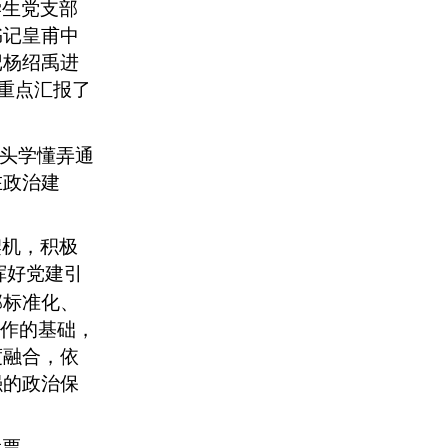
学生党支部
书记皇甫中
记杨绍禹进
重点汇报了
带头学懂弄通
在政治建
契机，积极
挥好党建引
部标准化、
工作的基础，
度融合，依
强的政治保
投票。