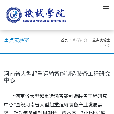
重点实验室
首页
科学研究
重点实验室
正文
河南省大型起重运输智能制造装备工程研究
中心
“河南省大型起重运输智能制造装备工程研究
中心”围绕河南省大型起重运输装备产业发展需
求，针对装备研制周期长、成本高、智能化程度