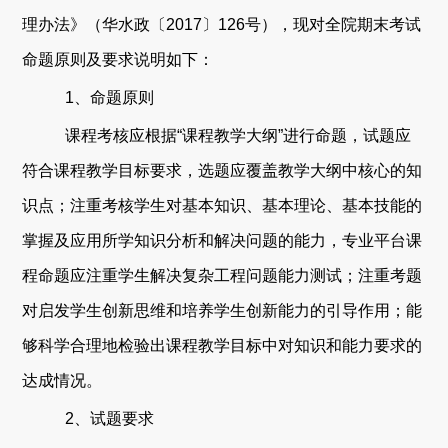
理办法
》（
华水政〔2017〕126号
），现对
全
院
期末考试
命题原则
及
要求
说明如下
：
1
、
命题
原则
课程考核应根据
“
课程教学大纲
”
进行命题，试题应
符合
课程教学目标
要求，选题应
覆盖
教学大纲
中核心
的
知
识点
；
注重考核学生对基本知识、基本理论、基本技能的
掌握及应用所学知识分
析和解决问题的能力
，专业平台课
程命题应注重学生解决复杂工程问题能力测试；
注重考题
对启发学生创新思维和培养学生创新能力的引导作用
；
能
够科学合理地检验出课程教学目标中对知识和能力要求的
达成情况
。
2
、
试题要求