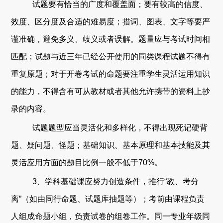
试题要有恰当的广度和覆盖面；要有较高的信度、
效度、区分度及合适的难易度；
措词
、图表
、文字等要严
谨
准确
，避免多
义
、歧义
或者误解
。
题量应与考试时间相
匹配；试题与
近三年已经公开使用的同类课程试题不得有
重复原题
；
对于开卷考试的命题要注重学生灵活运用知识
的能力，
不得含有可从教材或者其他
允
许携带的资料上
抄
录的内容
。
试题题型应当
灵活化和多样化
，不得出现死记硬背
题
、疑问题
、怪题
；基础知识
、基本原理和基本技能及其
灵活应用方面的题目比例一般不低于7
0
%
。
3
、
学科基础课
应努力创造条件，推行
“
教、考分
离
”
（
如由同行命题、试题库抽题等
）
；考前
由课程负责
人
组成命题小组，负责试卷的组卷工作。同一专业年级同