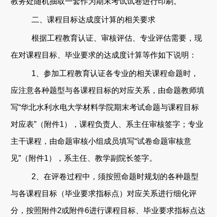
教务处随机抽取一套作为期末考试试卷进行印刷。
二、课程目标达成度计算的相关要求
根据工程教育认证、审核评估、专业评估需要
，现
在对课程目标、毕业要求的达成度计算等作如下说明：
1
、
参加工程教育认证
各
专业的相关课程
命题时，
应注意各种题型与各课程目标的对应关系，由命题教师填
写
“
华北水利水电大学材料学院
期末考试命题与课程目标
对应表
”
（附件
1
），课程负责人、系主任审核签字；专业
主干课程，由命题审核小组成员填写
“
试卷命题审核意
见
”
（附件1），系主任、教学副院长签字。
2
、在评卷过程中，须按照命题时规划的各种题型
与各课程目标（毕业要求指标点）对应关系进行细化评
分，按照附件
2
或附件
6
进行课程目标、毕业要求指标点达