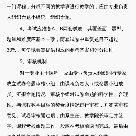
一门课程，分成不同的教学班进行教学的，应由
专业负责
人
组织命题小组统一组织命题。
4
、
考试应准备
A
、
B
两套试卷，其覆盖面、
题型、
题量和难度应基本一致，两套试卷中
重复题目
不超过
3
0
%
，每份试卷需提供相应的参考答案和评分细则。
5
、
审核机制
对于专业主干课程，应
由专业负责人组织同行专家
成立试卷
命题
审核小组，由课程负责人（或命题
小组成
员
）汇报命题情况，审核小组对试卷
命题
的科学性、合理
性、与课程教学目标的契合度情况
进行审核，并签署审核
意见。试卷审核通过后，由系主任、教学院长审定并签
字。
课程考核命题工作一般应在考核前两周完成。最后由