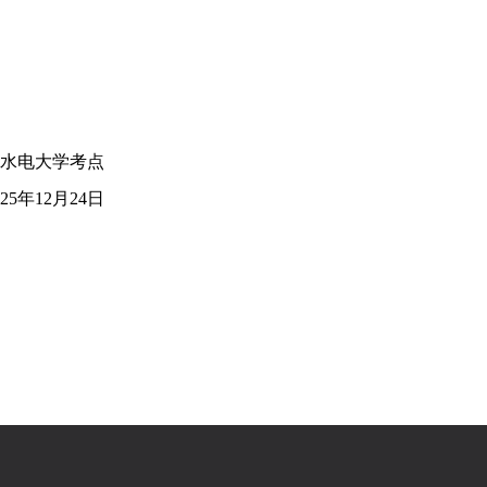
水电大学考点
25
年
12
月
24
日