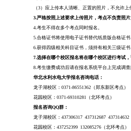
（
3
）应上传本人清晰、正置的照片，不允许上
3.
严格按照上述要求上传照片，考点不负责照片
4.
考生不得在多个考点同时报名。
5.
合格证书将使用电子证书替代纸质版合格证书
6.
获得四级相关科目证书，须持有相关三级证书
7.
选择在哪个校区报名将在哪个校区进行考试，
8.
考生缴费成功后请在报名系统平台上完成调查
华北水利水电大学报名咨询电话：
龙子湖校区：
0371-86551362
（郑东新区考点）
花园校区：
0371-69310281
（北环考点）
报名咨询
QQ
群：
龙子湖校区：
437306317 437312687 437314632
花园校区：
437252399 132085276
（北环考点）