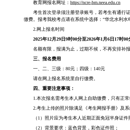
教育网报名网址：
https://ncre-bm.neea.edu.cn
考生首次登录须注册登录账号，若考生有通行
缴费。报考我校考点请在系统中选择：
“
华北水利水
2.
网上报名时间
2025
年
12
月
29
日
9
时
00
分至
2026
年
1
月
6
日
17
时
00
名额有限，报满为止，过期不候，不再安排补
三、报名费用
一、二、三级：
80
元；四级：
140
元
请在网上报名系统里自行缴费。
四、重要注意事项：
1.
本次报名需考生本人网上自助缴费，只有正常
2.
考生上传的照片除满足《考生网报手册》及系
（
1
）照片应为考生本人近期正面免冠半身证件
（
2
）背景要求：蓝色背景，彩色证件照；