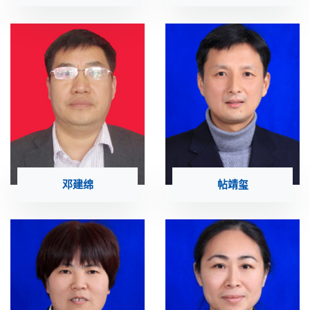
邓建绵
帖靖玺