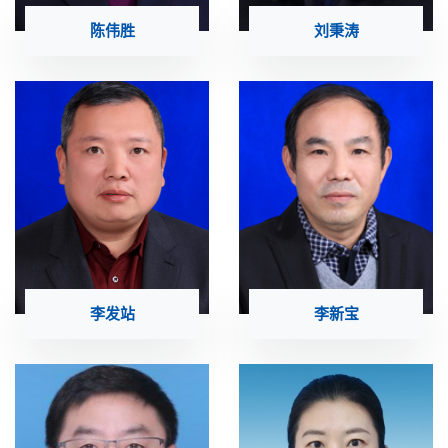
陈伟胜
刘秉涛
李发站
李新宝