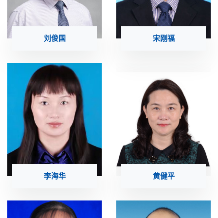
刘俊国
宋刚福
李海华
黄健平