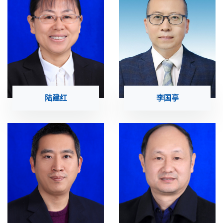
陆建红
李国亭