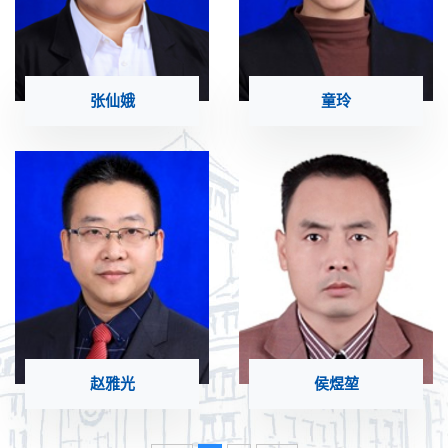
张仙娥
童玲
赵雅光
侯煜堃