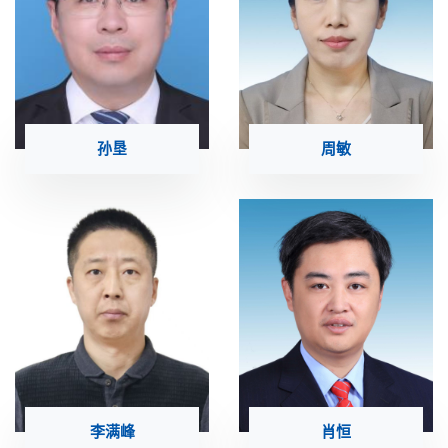
孙垦
周敏
李满峰
肖恒