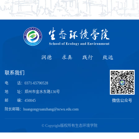
润德
求真
践行
致远
联系我们
电
话
：0371-65790528
地
址
：郑州市金水东路136号
微信公众号
邮
编
：450045
院长邮箱：huangongyuanzhang@ncwu.edu.com
© Copyright版权所有生态环境学院