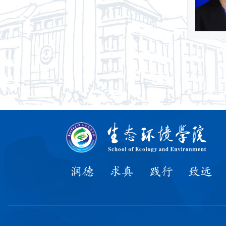
润德
求真
践行
致远