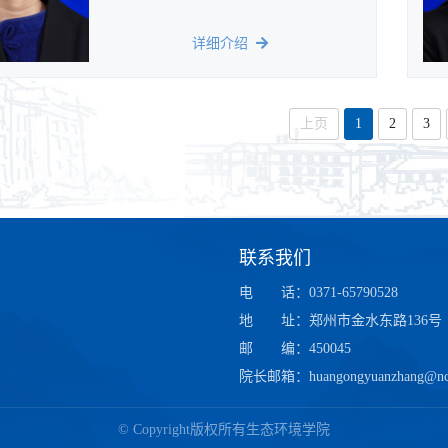
详细介绍
上页
1
2
3
联系我们
电
话
：0371-65790528
地
址
：郑州市金水东路136号
邮
编
：450045
院长邮箱：huangongyuanzhang@ncw
© Copyright版权所有生态环境学院