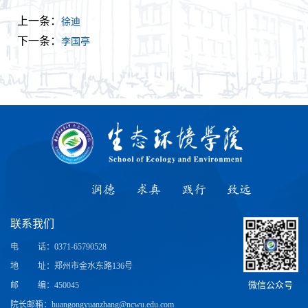
上一条：
徐迪
下一条：
李国亭
润德
求真
践行
致远
联系我们
电
话
：0371-65790528
地
址
：郑州市金水东路136号
微信公众号
邮
编
：450045
院长邮箱：huangongyuanzhang@ncwu.edu.com