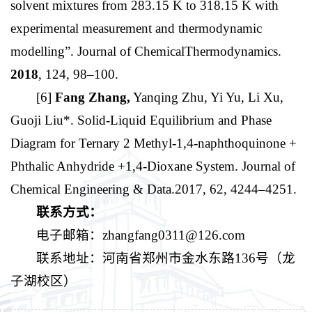
solvent mixtures from 283.15 K to 318.15 K with
experimental measurement and thermodynamic
modelling”. Journal of ChemicalThermodynamics.
2018
, 124, 98–100.
[6]
Fang Zhang
,
Yanqing Zhu, Yi Yu, Li Xu,
Guoji Liu*. Solid-Liquid Equilibrium and Phase
Diagram for Ternary 2 Methyl-1,4-naphthoquinone +
Phthalic Anhydride +1,4-Dioxane System. Journal of
Chemical Engineering & Data.2017, 62, 4244–4251.
联系方式：
电子邮箱：zhangfang0311@126.com
联系地址：
河南省郑州市金水东路136号（龙
子湖校区）