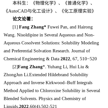
本科生：《物理化学》、《普通化学》、
《AutoCAD与化工设计》、《化工原理实验》
论文论著：
[1]
Fang Zhang*
Fuwei Pan, and Hairong
Wang. Nisoldipine in Several Aqueous and Non-
Aqueous Cosolvent Solutions: Solubility Modeling
and Preferential Solvation Research. Journal of
Chemical Engineering & Data
2022
, 67, 510−520
[2]
Fang Zhang
*. Yuhang Li, Hui Liu &
ZhongJun Li.Extended Hildebrand Solubility
Approach and Inverse Kirkwood–Buff Integrals
Method Applied to Chloroxine Solubility in Several
Blended Solvents. Physics and Chemistry of
Liquids.
2022
,60(4),502-521