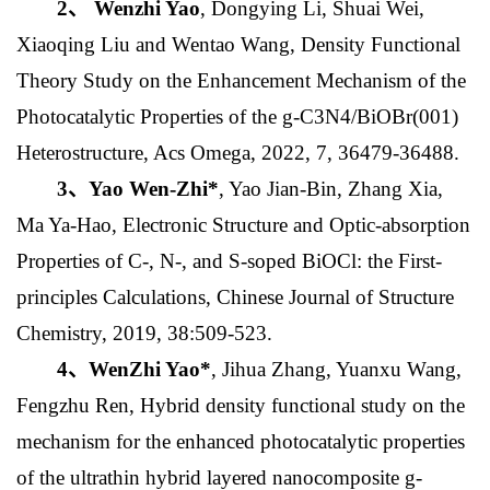
2
、
W
enzhi Yao
, Dongying Li, Shuai Wei,
Xiaoqing Liu and Wentao Wang, Density Functional
Theory Study on the Enhancement Mechanism of the
Photocatalytic Properties of the g‑C3N4/BiOBr(001)
Heterostructure, Acs Omega, 2022, 7, 36479-36488.
3
、
Yao Wen-Zhi*
, Yao Jian-Bin, Zhang Xia,
Ma Ya-Hao, Electronic Structure and Optic-absorption
Properties of C-, N-, and S-soped BiOCl: the First-
principles Calculations, Chinese Journal of Structure
Chemistry, 2019, 38:509-523.
4
、
WenZhi Yao*
, Jihua Zhang, Yuanxu Wang,
Fengzhu Ren, Hybrid density functional study on the
mechanism for the enhanced photocatalytic properties
of the ultrathin hybrid layered nanocomposite g-