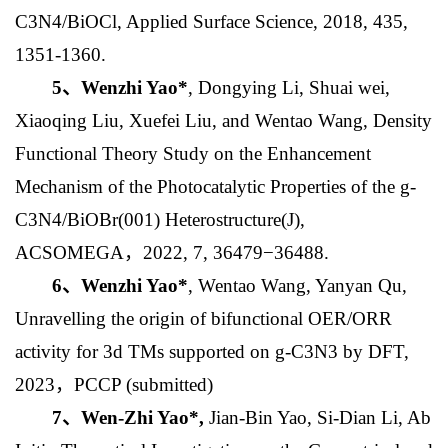
C3N4/BiOCl, Applied Surface Science, 2018, 435,
1351-1360.
5
、
Wenzhi Yao*
, Dongying Li, Shuai wei,
Xiaoqing Liu, Xuefei Liu, and Wentao Wang, Density
Functional Theory Study on the Enhancement
Mechanism of the Photocatalytic Properties of the g-
C3N4/BiOBr(001) Heterostructure(J),
ACSOMEGA，2022, 7, 36479−36488.
6
、
Wenzhi Yao*
, Wentao Wang, Yanyan Qu,
Unravelling the origin of bifunctional OER/ORR
activity for 3d TMs supported on g-C3N3 by DFT,
2023，PCCP (submitted)
7
、
Wen-Zhi Yao*,
Jian-Bin Yao, Si-Dian Li, Ab