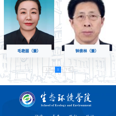
毛艳丽（兼）
钟崇林（兼）
上页
1
下页