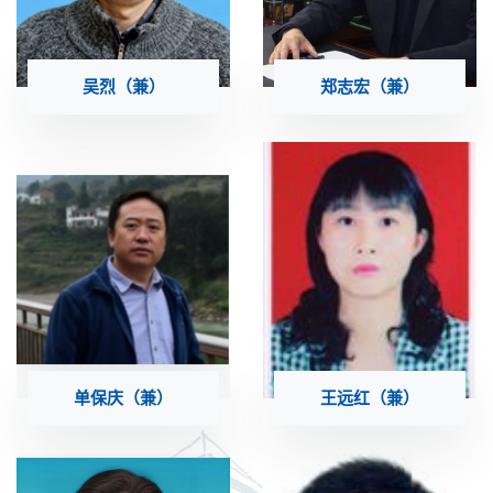
吴烈（兼）
郑志宏（兼）
单保庆（兼）
王远红（兼）