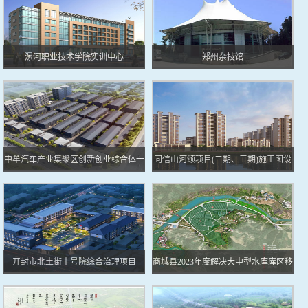
漯河职业技术学院实训中心
郑州杂技馆
中牟汽车产业集聚区创新创业综合体一
同信山河颂项目(二期、三期)施工图设
期工程
计
开封市北土街十号院综合治理项目
商城县2023年度解决大中型水库库区移
民安置区突出问题实施方案