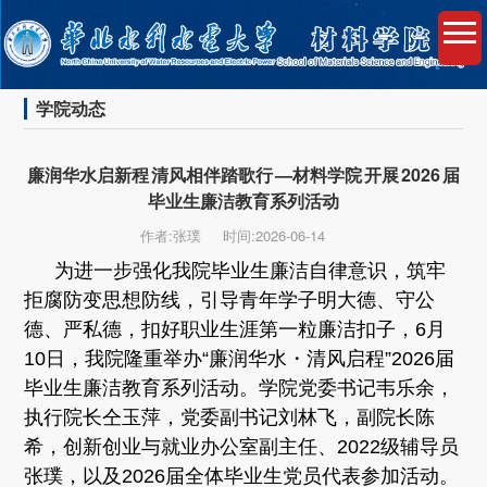
学院动态
廉润华水启新程 清风相伴踏歌行 —材料学院 开展 2026 届
毕业生廉洁教育系列活动
作者:张璞
时间:2026-06-14
为进一步强化我院毕业生廉洁自律意识，筑牢
拒腐防变思想防线，引导青年学子明大德、守公
德、严私德，扣好职业生涯第一粒廉洁扣子，6月
10日，我院隆重举办“廉润华水・清风启程”2026届
毕业生廉洁教育系列活动。学院党委书记韦乐余，
执行院长仝玉萍，党委副书记刘林飞，副院长陈
希，创新创业与就业办公室副主任、2022级辅导员
张璞，以及2026届全体毕业生党员代表参加活动。