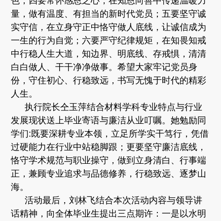
色；四要常怀感恩之心，在知恩向善中传递温暖力
量，做有温度、有担当的新时代党员；五要坚守诚
实守信，在立身守正中恪守做人底线，让诚信成为
一生的行为自觉；六要严守纪律规矩，在知畏知戒
中行稳人生大道，知边界、明底线、存戒惧，清清
白白做人、干干净净做事。希望大家牢记党员身
份，守住初心、行稳致远，书写无愧于时代的精彩
人生。
执行院长仝玉萍结合材料学科专业特点与行业
发展现状送上毕业寄语与廉洁从业叮嘱。她勉励同
学们:既要深耕专业本领，立足所学实干笃行，凭借
过硬能力在行业中站稳脚跟；更要坚守廉洁底线，
恪守学术规范与职业操守，做到立身清白、行事端
正，兼顾专业追求与品德修养，行稳致远、逐梦山
海。
活动最后，刘林飞结合本次活动内容与领导讲
话精神，向全体毕业生提出三点期许：一是以水明