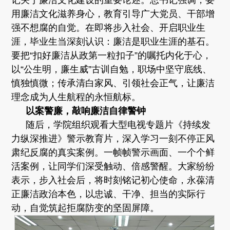
用廉洁文化滋养身心，教育引导广大党员、干部增
强不想腐的自觉。在即将步入社会、开启职业生
涯，毕业生当深刻认识：廉洁是职业生涯的基石。
要把“扣好廉洁从政第一粒扣子”的嘱托内化于心，
以“公生明，廉生威”古训自勉，职场中坚守底线、
慎独慎微；传承清白家风、引领社会正气，让廉洁
理念成为人生航程的永恒航标。
以案警廉，敲响廉洁自律警钟
随后，学院组织观看大型电视专题片《持续发
力纵深推进》警示教育片，深入学习一刻不停正风
肃纪反腐的真实案例。一帧帧警示画面、一个个鲜
活案例，让同学们深受触动、倍感警醒。大家纷纷
表示，步入社会后，将时刻铭记初心使命，永葆清
正廉洁政治本色，以忠诚、干净、担当的实际行
动，自觉筑起拒腐防变的坚固屏障。