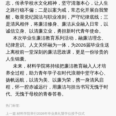
志，传承学校水文化精神，坚守清澈本心，让人生
之路行稳不偏；二是以案为戒，常态化开展自我警
醒，敬畏党纪国法与职业准则，严守纪律底线；三
是清风相伴，将廉洁修身、廉洁从业融入日常，以
诚信立身、以清廉立业，勇担新时代青年使命。
本次毕业生廉洁教育系列活动，融廉洁理念、
纪律意识、人文关怀融为一体，为2026届毕业生送
上离校前一堂深刻的廉洁思政课，更是一份珍贵的
人生锦囊。
未来，材料学院将持续把廉洁教育融入人才培
养全过程，助力青年学子在时代浪潮中坚守本心、
扬帆远航，以清为美、以廉为荣，携一身清风启
程，怀一腔赤诚远行，用廉洁与担当书写无愧于时
代、无愧于母校的青春答卷。
热门标签:
上一篇:
材料学院举行2026年毕业典礼暨学位授予仪式