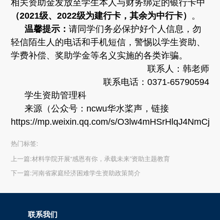
相关资助金发放至学生本人与财务绑定的银行卡中
（2021级、2022级为建行卡，其余为中行卡）
。
温馨提示：
请同学们务必保护好个人信息，勿
轻信陌生人的电话和手机短信，警惕以学生资助、
学费补偿、奖助学金等名义实施的各类诈骗。
联系人：韩老师
联系电话：0371-65790594
学生资助管理科
来源（公众号：ncwu华水桨声，链接
https://mp.weixin.qq.com/s/O3lw4mHSrHlqJ4NmCjn
热门标签:
上一篇:
材料学院开展“感恩有你，承载未来”资助主题教育
下一篇:
河南省家庭经济困难学生资助政策简介
联系我们