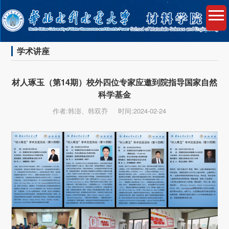
学术讲座
材人琢玉（第14期）校外四位专家应邀到院指导国家自然
科学基金
作者:韩澎、韩双乔
时间:2024-02-24