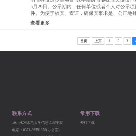
5月29日。公示期内，任何单位或者个人对公示
件。为便于核实、查证，确保实事求是、公正地处
查看更多
首页
上页
1
2
3
联系方式
常用下载
华北水利水电大学信息工程学院
资料下载
电话：0371-86551378(办公室)