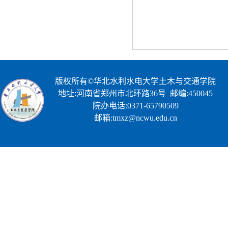
版权所有©华北水利水电大学土木与交通学院
地址:河南省郑州市北环路36号 邮编:450045
院办电话:0371-65790509
邮箱:tmxz@ncwu.edu.cn