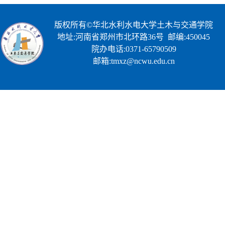
版权所有©华北水利水电大学土木与交通学院
地址:河南省郑州市北环路36号 邮编:450045
院办电话:0371-65790509
邮箱:tmxz@ncwu.edu.cn