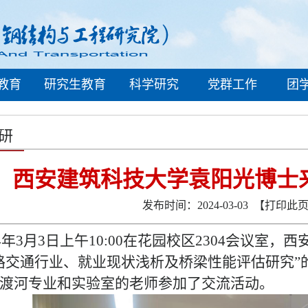
教育
研究生教育
科学研究
党群工作
团
研
西安建筑科技大学袁阳光博士
发布时间：2024-03-03
【打印此
4
年
3
月
3
日
上午
10:
0
0
在
花园校区
23
04
会议室
，
西
路交通行业、就业现状浅析及桥梁性能评估研究”
渡河专业和实验室的老师参加了交流活动。