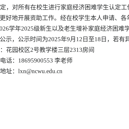
定，对所有在校生进行家庭经济困难学生认定工
更好地开展资助工作。经在校学生本人申请、各
026
学年
2025
级新生以及老生增补家庭经济困难
公示，公示时间为
2025
年
9
月
12
日至
18
日，若有
：花园校区
2
号教学楼三层
2313
房间
电话：
18695900553
李老师
地址：
lxn@ncwu.edu.cn