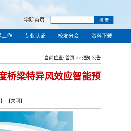
学院首页
学工作
专业认证
校友分会
资料下载
当前位置:
首页
>>
通知公告
度桥梁特异风效应智能预
页】
【关闭】