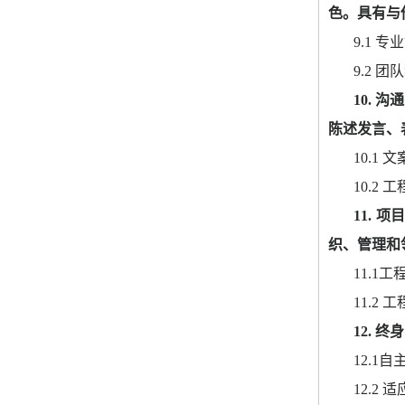
色。
具有与
9.1 
专业
9.2 
团队
10. 
沟通
陈述发言、
10.1 
文
10.2 
工
11. 
项
织、管理和
11.1
工
11.2 
工
12. 
终身
12.1
自
12.2 
适