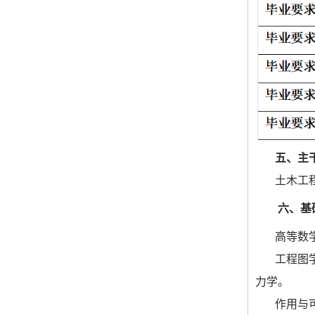
五、主
土木工
六、
基
高等数
工程图
力学
。
作用与