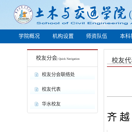
学院概况
机构设置
师资队伍
本科
校友分会
校友代
| Quick Navigation
校友分会联络处
校友代表
华水校友
齐 越