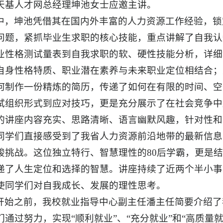
天基人才网总经理坤池女士应邀主讲。
中，坤池凭借其在国内外丰富的人力资源工作经验，锁定
问题，紧抓毕业生求职的核心技能，重点讲解了自我认
业性格测试量表到自我求职的软、硬性技能分析，详细
自身性格特质、职业潜在素养与未来职业定位相结合；
何制作一份精炼的简历，传递了如何在有限的时间、空
试组织形式到应对技巧，更是充分展示了在社会竞争中
的讲座内容充实、思路清晰、语言幽默风趣，针对性和
同学们直接感受到了我省人力资源前沿地带的最新信息
峻挑战。这位独立特行、智慧理性的80后学霸，更是
递了人生定位和选择的智慧。讲座持续了近两个半小事
使同学们对自我成长、发展的理性思考。
开始之前，我校就业指导中心副主任潘主任简要介绍了
们通过努力，实现“顺利就业”、“充分就业”和“高质量