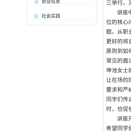
就业信息
三举行。
讲座
社会实践
位的核心
题。从职
更好的将
原则到如
常见的面
坤池女士
让在场的
要求和严
同学们传
时，也促
讲座
希望同学