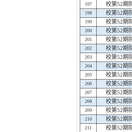
校第
52期
197
校第
52期
198
校第
52期
199
校第
52期
200
校第
52期
201
校第
52期
202
校第
52期
203
校第
52期
204
校第
52期
205
校第
52期
206
校第
52期
207
校第
52期
208
校第
52期
209
校第
52期
210
校第
52期
211