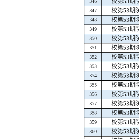
校第
53期
346
校第
53期
347
校第
53期
348
校第
53期
349
校第
53期
350
校第
53期
351
校第
53期
352
校第
53期
353
校第
53期
354
校第
53期
355
校第
53期
356
校第
53期
357
校第
53期
358
校第
53期
359
校第
53期
360