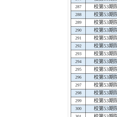
校第
53期
287
校第
53期
288
校第
53期
289
校第
53期
290
校第
53期
291
校第
53期
292
校第
53期
293
校第
53期
294
校第
53期
295
校第
53期
296
校第
53期
297
校第
53期
298
校第
53期
299
校第
53期
300
校第
53期
301