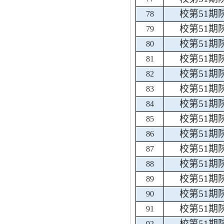
校第
51期
78
校第
51期
79
校第
51期
80
校第
51期
81
校第
51期
82
校第
51期
83
校第
51期
84
校第
51期
85
校第
51期
86
校第
51期
87
校第
51期
88
校第
51期
89
校第
51期
90
校第
51期
91
校第
51期
92