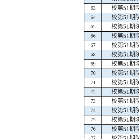
校第
51期
63
校第
51期
64
校第
51期
65
校第
51期
66
校第
51期
67
校第
51期
68
校第
51期
69
校第
51期
70
校第
51期
71
校第
51期
72
校第
51期
73
校第
51期
74
校第
51期
75
校第
51期
76
校第
51期
77