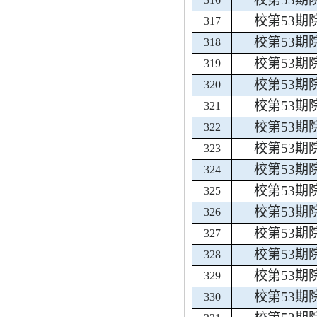
校第
53期
317
校第
53期
318
校第
53期
319
校第
53期
320
校第
53期
321
校第
53期
322
校第
53期
323
校第
53期
324
校第
53期
325
校第
53期
326
校第
53期
327
校第
53期
328
校第
53期
329
校第
53期
330