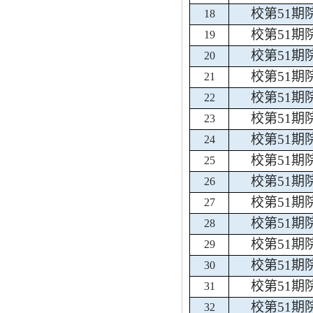
校第
51期
18
校第
51期
19
校第
51期
20
校第
51期
21
校第
51期
22
校第
51期
23
校第
51期
24
校第
51期
25
校第
51期
26
校第
51期
27
校第
51期
28
校第
51期
29
校第
51期
30
校第
51期
31
校第
51期
32