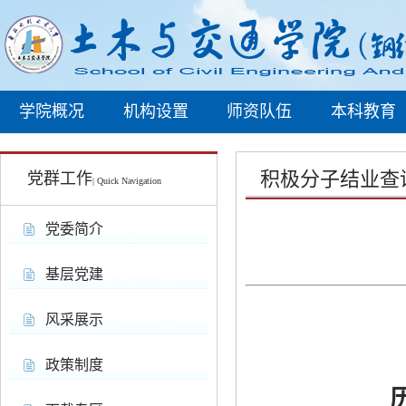
学院概况
机构设置
师资队伍
本科教育
积极分子结业查
党群工作
| Quick Navigation
党委简介
基层党建
风采展示
政策制度