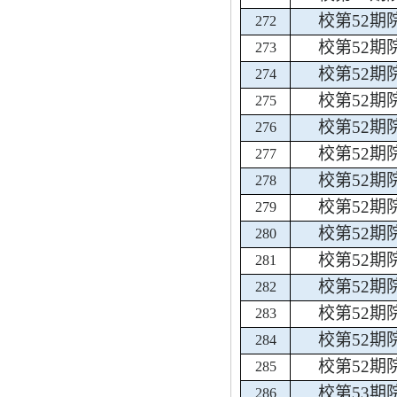
校第
52期
272
校第
52期
273
校第
52期
274
校第
52期
275
校第
52期
276
校第
52期
277
校第
52期
278
校第
52期
279
校第
52期
280
校第
52期
281
校第
52期
282
校第
52期
283
校第
52期
284
校第
52期
285
校第
53期
286