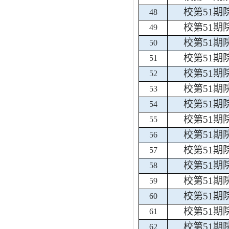
校第
51期
48
校第
51期
49
校第
51期
50
校第
51期
51
校第
51期
52
校第
51期
53
校第
51期
54
校第
51期
55
校第
51期
56
校第
51期
57
校第
51期
58
校第
51期
59
校第
51期
60
校第
51期
61
校第
51期
62