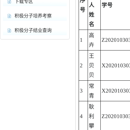
序
下载专区
人
学号
号
姓
积极分子培养考察
名
积极分子结业查询
高
1
Z20201030
卉
王
2
贝
X20201030
贝
常
3
X20201030
青
耿
4
利
Z20201030
攀