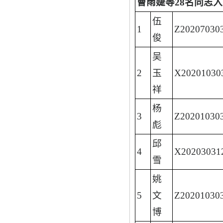
曹雨婕
等
2
8
名同志入
伍
1
Z20207030
俊
吴
2
玉
X20201030
祥
杨
3
Z20201030
彪
邱
4
X20203031
雪
姚
5
文
Z20201030
博