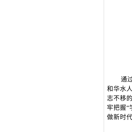
通
和华水
志不移
牢把握
做新时