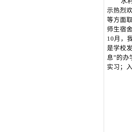
水
示热烈
等方面
师生宿舍
10月，
是学校
息”的
实习；