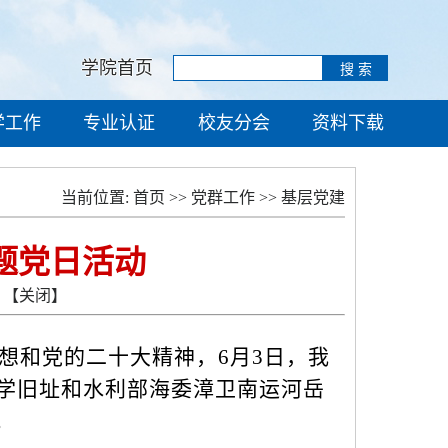
学院首页
学工作
专业认证
校友分会
资料下载
当前位置:
首页
>>
党群工作
>>
基层党建
题党日活动
【关闭】
想和党的二十大精神，
6月3日，我
学旧址和水利部海委漳卫南运河岳
。