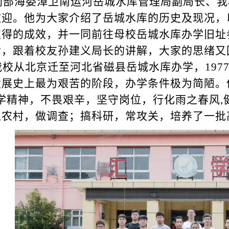
利部海委漳卫南运河岳城水库管理局副局长、我
欢迎。他为大家介绍了岳城水库的历史及现况，
取得的成效，并一同前往母校岳城水库办学旧址
，跟着校友孙建义局长的讲解，大家的思绪又回
我校从北京迁至河北省磁县岳城水库办学，19
发展史上最为艰苦的阶段，办学条件极为简陋。
办学精神，不畏艰辛，坚守岗位，行化雨之春风,
入农村，做调查；搞科研，常攻关，培养了一批