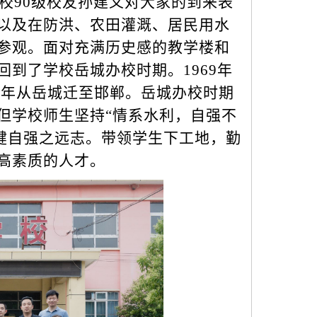
校
90级校友孙建义对大家的到来表
以及在防洪、农田灌溉、居民用水
参观。面对充满历史感的教学楼和
到了学校岳城办校时期。1969年
77年从岳城迁至邯郸。岳城办校时期
但学校师生坚持“情系水利，自强不
健自强之远志。带领学生下工地，勤
高素质的人才。