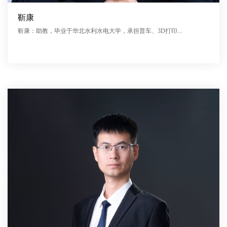
靳康
靳康：助教，毕业于华北水利水电大学，承担普车、3D打印...