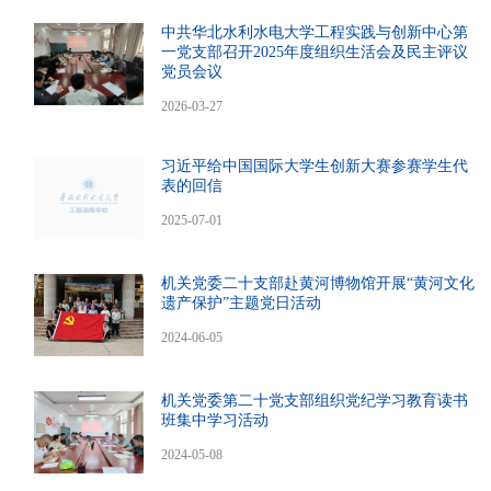
中共华北水利水电大学工程实践与创新中心第
一党支部召开2025年度组织生活会及民主评议
党员会议
2026-03-27
习近平给中国国际大学生创新大赛参赛学生代
表的回信
2025-07-01
机关党委二十支部赴黄河博物馆开展“黄河文化
遗产保护”主题党日活动
2024-06-05
机关党委第二十党支部组织党纪学习教育读书
班集中学习活动
2024-05-08