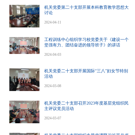
机关党委第二十支部开展本科教育教学思想大
讨论
2024-04-11
工程训练中心组织学习校党委关于《建设一个
坚强有力、团结奋进的领导班子》的讲话
2024-04-03
机关党委二十支部开展国际“三八”妇女节特别
活动
2024-03-08
机关党委二十支部召开2023年度基层党组织民
主评议党员活动
2024-03-07