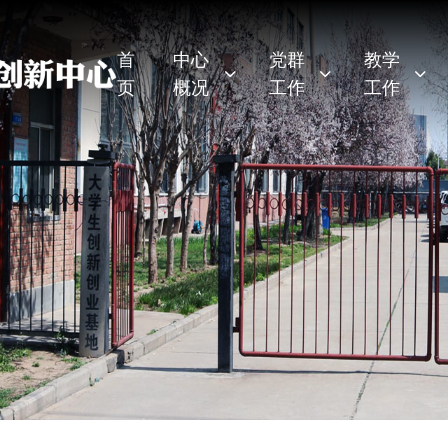
首
中心
党群
教学
页
概况
工作
工作