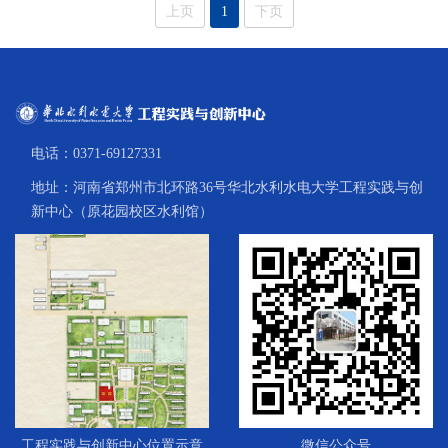
上页
1
下页
电话：0371-69127331
地址：河南省郑州市北环路36号华北水利水电大学工程实践与创
新中心（原花园校区水利馆）
工程实践与创新中心位置示意
微信公众号