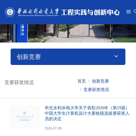
创新竞赛
首页
创新竞赛
竞赛获奖情况
竞赛获奖情况
华北水利水电大学关于表彰2026年（第19届）
中国大学生计算机设计大赛校级选拔赛获奖人
员的决定
2026-07-09